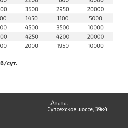
000
3500
2950
20000
500
1450
1100
5000
700
4500
3500
10000
300
4250
4200
20000
300
2000
1950
10000
б/сут.
г.Анапа,
Супсехское шоссе, 39к4