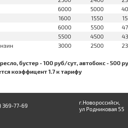
6000
5000
4
1600
1550
1
6000
5500
4
5500
4500
4
бензин
3000
2500
2
есло, бустер - 100 руб/сут, автобокс - 500 ру
ется коэффицент 1.7 к тарифу
г.Новороссийск,
) 369-77-69
ул Родниковая 55