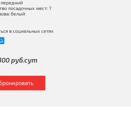
 передний
тво посадочных мест: 7
зова: белый
ься в социальных сетях
800 руб.сут
бронировать