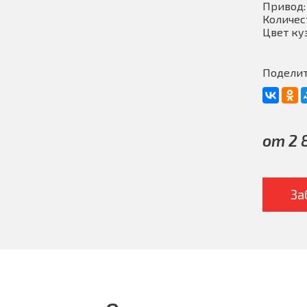
Привод:
Количес
Цвет ку
Поделит
от 2 
За